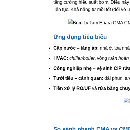
tăng cường hiệu suất bơm. Điều này 
liên tục. Khả năng tự mồi tốt (đối vớ
Ứng dụng tiêu biểu
Cấp nước – tăng áp:
nhà ở, tòa nhà
HVAC:
chiller/boiler
, vòng
tuần hoàn
Công nghiệp nhẹ – vệ sinh CIP rửa
Tưới tiêu – cảnh quan:
đài phun, tư
Tiền xử lý RO/UF
và
rửa băng chu
So sánh nhanh CMA vs CM