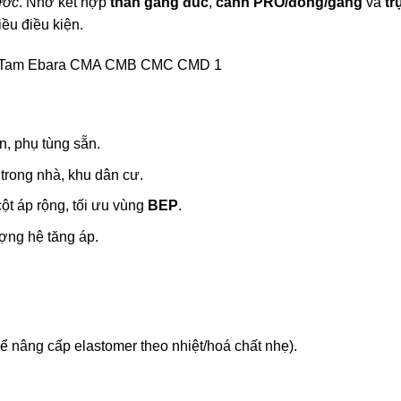
ước
. Nhờ kết hợp
thân gang đúc
,
cánh PRO/đồng/gang
và
tr
ều điều kiện.
n, phụ tùng sẵn.
trong nhà, khu dân cư.
ột áp rộng, tối ưu vùng
BEP
.
ợng hệ tăng áp.
hể nâng cấp elastomer theo nhiệt/hoá chất nhẹ).