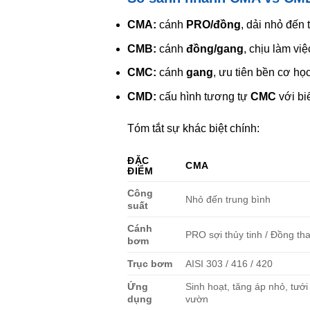
CMA:
cánh
PRO/đồng
, dải nhỏ đến 
CMB:
cánh
đồng/gang
, chịu làm vi
CMC:
cánh
gang
, ưu tiên bền cơ họ
CMD:
cấu hình tương tự
CMC
với bi
Tóm tắt sự khác biệt chính:
ĐẶC
CMA
ĐIỂM
Công
Nhỏ đến trung bình
suất
Cánh
PRO sợi thủy tinh / Đồng th
bơm
Trục bơm
AISI 303 / 416 / 420
Ứng
Sinh hoạt, tăng áp nhỏ, tưới
dụng
vườn