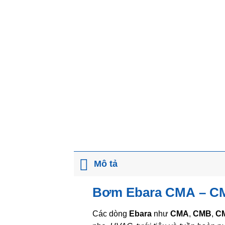
Mô tả
Bơm Ebara CMA
–
C
Các dòng
Ebara
như
CMA
,
CMB
,
C