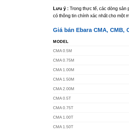
Lưu ý :
Trong thực tế, các dòng sản 
có thông tin chính xác nhất cho một 
Giá bán
Ebara
CMA
,
CMB
,
MODEL
CMA 0.5M
CMA 0.75M
CMA 1.00M
CMA 1.50M
CMA 2.00M
CMA 0.5T
CMA 0.75T
CMA 1.00T
CMA 1.50T