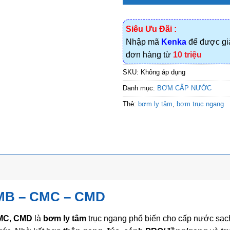
Siêu Ưu Đãi :
Nhập mã
Kenka
để được g
đơn hàng từ
10 triệu
SKU:
Không áp dụng
Danh mục:
BƠM CẤP NƯỚC
Thẻ:
bơm ly tâm
,
bơm trục ngang
MB
–
CMC
–
CMD
MC
,
CMD
là
bơm ly tâm
trục ngang phổ biến cho cấp nước sạc