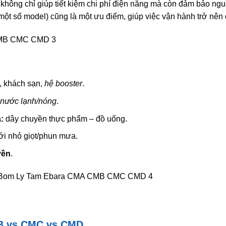
không chỉ giúp tiết kiệm chi phí điện năng mà còn đảm bảo n
i một số model) cũng là một ưu điểm, giúp việc vận hành trở nê
, khách sạn,
hệ booster
.
 nước lạnh/nóng
.
:
dây chuyền thực phẩm – đồ uống.
ới nhỏ giọt/phun mưa.
yền
.
B vs CMC vs CMD