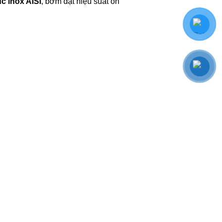
ục inox AISI
, bơm đạt hiệu suất ổn