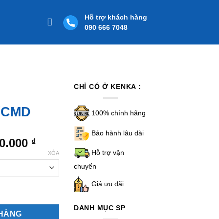
Hỗ trợ khách hàng
090 666 7048
CHỈ CÓ Ở KENKA :
/CMD
100% chính hãng
Bảo hành lâu dài
Khoảng
30.000
₫
giá:
Hỗ trợ vận
XÓA
từ
chuyển
5.770.000 ₫
Giá ưu đãi
đến
D số lượng
26.730.000 ₫
DANH MỤC SP
 HÀNG