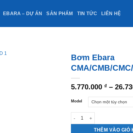
EBARA – DỰ ÁN
SẢN PHẨM
TIN TỨC
LIÊN HỆ
Bơm Ebara
CMA/CMB/CMC
5.770.000
–
26.7
₫
Model
Bơm Ebara CMA/CMB/CMC/CM
THÊM VÀO GIỎ