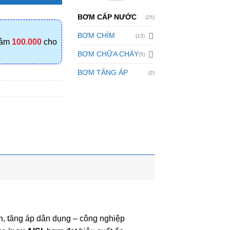
BƠM CẤP NƯỚC
(25)
BƠM CHÌM
(13)
iảm
100.000
cho
BƠM CHỮA CHÁY
(5)
BƠM TĂNG ÁP
(2)
h, tăng áp dân dụng – công nghiệp