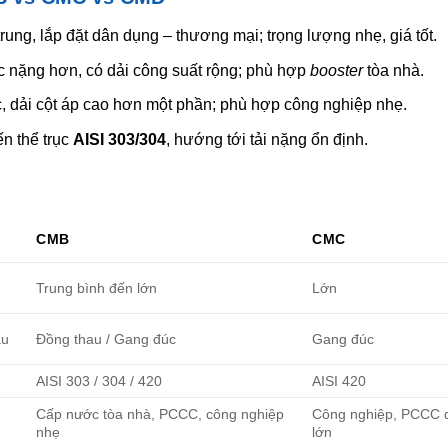
trung, lắp đặt dân dụng – thương mại; trọng lượng nhẹ, giá tốt.
ệc nặng hơn, có dải công suất rộng; phù hợp
booster
tòa nhà.
c, dải cột áp cao hơn một phần; phù hợp công nghiệp nhẹ.
ến thể trục
AISI 303/304
, hướng tới tải nặng ổn định.
CMB
CMC
Trung bình đến lớn
Lớn
au
Đồng thau / Gang đúc
Gang đúc
AISI 303 / 304 / 420
AISI 420
Cấp nước tòa nhà, PCCC, công nghiệp
Công nghiệp, PCCC 
nhẹ
lớn