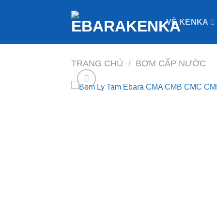
Bỏ
qua
VỀ KENKA
nội
dung
TRANG CHỦ
/
BƠM CẤP NƯỚC