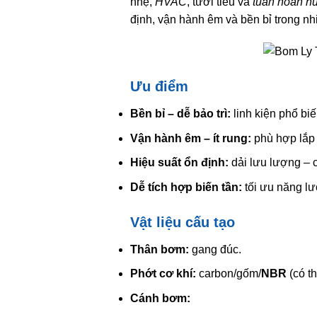
nhẹ,
HVAC
, tưới tiêu và
tuần hoàn n
định, vận hành êm và bền bỉ trong nhi
Ưu điểm
Bền bỉ – dễ bảo trì:
linh kiện phổ biế
Vận hành êm – ít rung:
phù hợp lắp 
Hiệu suất ổn định:
dải lưu lượng – c
Dễ tích hợp biến tần:
tối ưu năng lư
Vật liệu cấu tạo
Thân bơm:
gang đúc.
Phớt cơ khí:
carbon/gốm/
NBR
(có t
Cánh bơm: