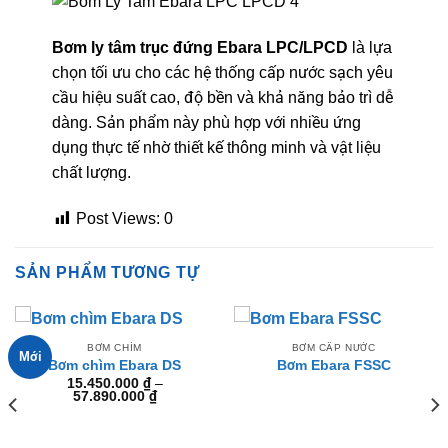
Bơm ly tâm trục đứng Ebara LPC/LPCD
là lựa
chọn tối ưu cho các hệ thống cấp nước sạch yêu
cầu hiệu suất cao, độ bền và khả năng bảo trì dễ
dàng. Sản phẩm này phù hợp với nhiều ứng
dụng thực tế nhờ thiết kế thông minh và vật liệu
chất lượng.
Post Views:
0
SẢN PHẨM TƯƠNG TỰ
BƠM CHÌM
BƠM CẤP NƯỚC
Mới
Bơm chìm Ebara DS
Bơm Ebara FSSC
15.450.000
₫
–
Khoảng
57.890.000
₫
giá:
từ
15.450.000 ₫
đến