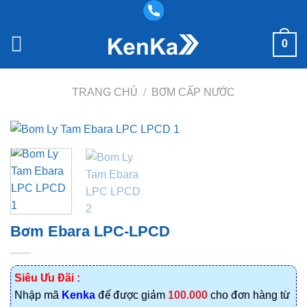
Bỏ
qua
nội
0
dung
TRANG CHỦ
/
BƠM CẤP NƯỚC
Bơm Ebara LPC-LPCD
Siêu Ưu Đãi :
Nhập mã
Kenka
để được giảm
100.000
cho đơn hàng từ