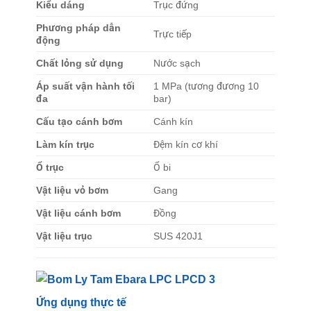
Kiểu dáng
Trục đứng
Phương pháp dẫn
Trực tiếp
động
Chất lỏng sử dụng
Nước sạch
Áp suất vận hành tối
1 MPa (tương đương 10
đa
bar)
Cấu tạo cánh bơm
Cánh kín
Làm kín trục
Đệm kín cơ khí
Ổ trục
Ổ bi
Vật liệu vỏ bơm
Gang
Vật liệu cánh bơm
Đồng
Vật liệu trục
SUS 420J1
Ứng dụng thực tế