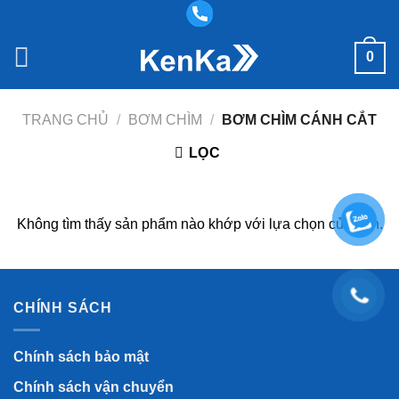
Bỏ
qua
nội
0
dung
TRANG CHỦ
/
BƠM CHÌM
/
BƠM CHÌM CÁNH CẮT
LỌC
Không tìm thấy sản phẩm nào khớp với lựa chọn của bạn.
CHÍNH SÁCH
Chính sách bảo mật
Chính sách vận chuyển