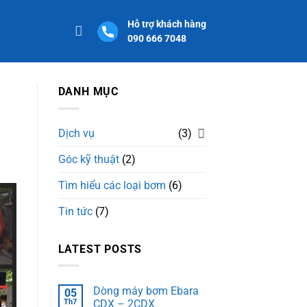
Hỗ trợ khách hàng
090 666 7048
DANH MỤC
Dịch vụ
(3)
Góc kỹ thuật
(2)
Tìm hiểu các loại bơm
(6)
Tin tức
(7)
LATEST POSTS
Dòng máy bơm Ebara
05
Th7
CDX – 2CDX