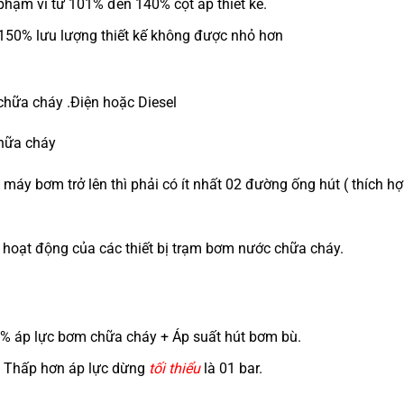
phạm vi từ 101% đến 140% cột áp thiết kế.
150% lưu lượng thiết kế không được nhỏ hơn
chữa cháy .Điện hoặc Diesel
hữa cháy
áy bơm trở lên thì phải có ít nhất 02 đường ống hút ( thích h
g hoạt động của các thiết bị trạm bơm nước chữa cháy.
 % áp lực bơm chữa cháy + Áp suất hút bơm bù.
 : Thấp hơn áp lực dừng
tối thiểu
là 01 bar.