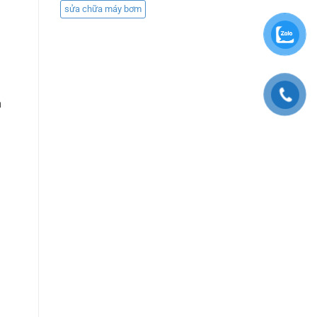
sửa chữa máy bơm
h