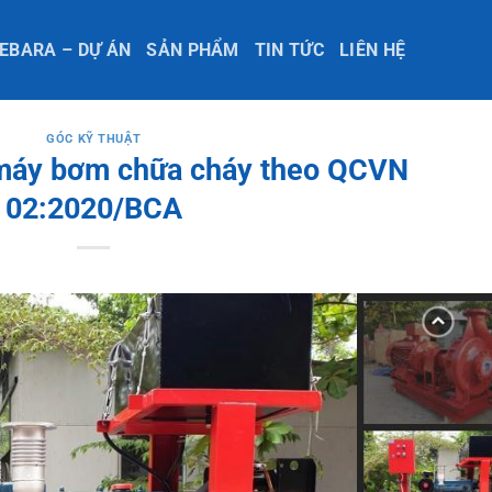
EBARA – DỰ ÁN
SẢN PHẨM
TIN TỨC
LIÊN HỆ
GÓC KỸ THUẬT
 máy bơm chữa cháy theo QCVN
02:2020/BCA