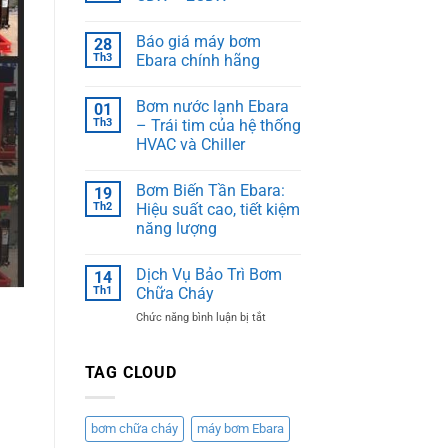
Báo giá máy bơm
28
Th3
Ebara chính hãng
Bơm nước lạnh Ebara
01
Th3
– Trái tim của hệ thống
HVAC và Chiller
Bơm Biến Tần Ebara:
19
Th2
Hiệu suất cao, tiết kiệm
năng lượng
Dịch Vụ Bảo Trì Bơm
14
Th1
Chữa Cháy
ở
Chức năng bình luận bị tắt
Dịch
Vụ
Bảo
TAG CLOUD
Trì
Bơm
Chữa
bơm chữa cháy
máy bơm Ebara
Cháy